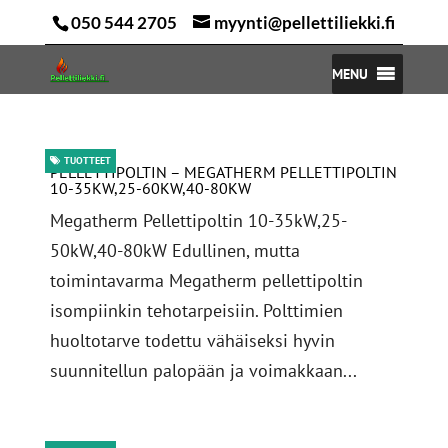
050 544 2705
myynti@pellettiliekki.fi
MENU
TUOTTEET
PELLETTIPOLTIN – MEGATHERM PELLETTIPOLTIN
10-35KW,25-60KW,40-80KW
Megatherm Pellettipoltin 10-35kW,25-
50kW,40-80kW Edullinen, mutta
toimintavarma Megatherm pellettipoltin
isompiinkin tehotarpeisiin. Polttimien
huoltotarve todettu vähäiseksi hyvin
suunnitellun palopään ja voimakkaan...