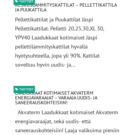
TUOTTEET
KESKUSLÄMMITYSKATTILAT – PELLETTIKATTILA
JA PUUKATTILA
Pellettikattilat ja Puukattilat Jäspi
Pellettikattilat. Pelletti 20,25,30,XL 30,
YPV40 Laadukkaat kotimaiset Jäspi
pellettilämmityskattilat hyvällä
hyötysuhteella, jopa yli 90%. Kattilat
soveltuu hyvin uudis- ja...
TUOTTEET
LAADUKKAAT KOTIMAISET AKVATERM
ENERGIAVARAAJAT – VARAAJA UUDIS- JA
SANEERAUSKOHTEISIIN!
Akvaterm Laadukkaat kotimaiset Akvaterm
energiavaraajat, sekä uudis- että
saneerauskohteisiin! Laaja valikoima pieniin